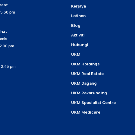
umaat
Kerjaya
 5.30 pm
Latihan
Blog
ehat
Aktiviti
amis
Hubungi
 2.00 pm
UKM
UKM Holdings
– 2.45 pm
UKM Real Estate
UKM Dagang
UKM Pakarunding
UKM Specialist Centre
UKM Medicare