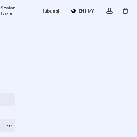
Soalan
account
Hubungi
EN
|
MY
Lazim
PERKHIDMATAN MAKMAL
Ujian Makmal Analitikal
Ujian Indeks Glisemik
Skim Diuji Oleh Unipeq
Sijil Kemahiran Malaysia (SKM)
AKADEMI LATIHAN
Kursus Profesional Jangka Pendek
Program Pensijilan
Program Antarabangsa
Perundingan