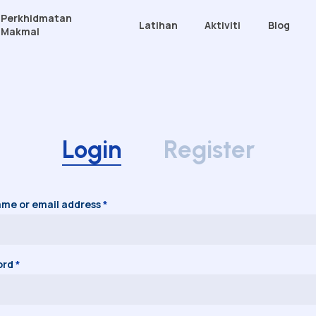
Perkhidmatan
Latihan
Aktiviti
Blog
Makmal
i
Grana (Bilik Latihan)
Intron Ekson (Bilik Latihan)
engarah
Makmal Kimia
Login
Register
engurusan
Makmal Air
 Kami
Makmal DNA
EQ: Our Commitment to
Makmal Mikrob
ty
me or email address
*
ord
*