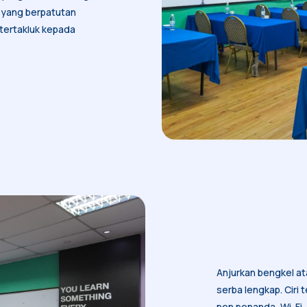
ik yang berpatutan
tertakluk kepada
Anjurkan bengkel ata
serba lengkap. Ciri 
pen penanda, Wi-Fi,