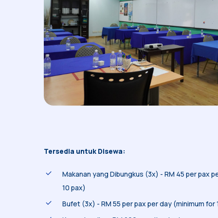
Tersedia untuk Disewa:
Makanan yang Dibungkus (3x) -
RM 45 per pax p
10 pax)
Bufet (3x) -
RM 55 per pax per day (minimum for 