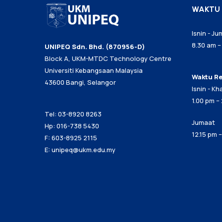
WAKTU 
Isnin - J
8.30 am –
UNIPEQ Sdn. Bhd. (870956-D)
Block A, UKM-MTDC Technology Centre
Universiti Kebangsaan Malaysia
Waktu R
43600 Bangi, Selangor
Isnin - Kh
1.00 pm –
Tel: 03-8920 8263
Jumaat
Hp: 016-738 5430
12.15 pm 
F: 603-8925 2115
E:
unipeq@ukm.edu.my