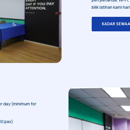
bilik latihan kami ha
KADAR SEWAAN
er day (minimum for
10 pax)