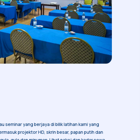
u seminar yang berjaya di bilik latihan kami yang
termasuk projektor HD, skrin besar, papan putih dan
 gula-gula dan minuman. Lihat pakej dan kadar sewa