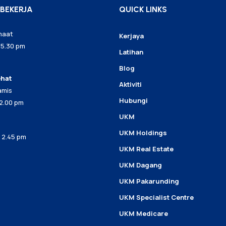
BEKERJA
QUICK LINKS
umaat
Kerjaya
 5.30 pm
Latihan
Blog
ehat
Aktiviti
amis
Hubungi
 2.00 pm
UKM
UKM Holdings
– 2.45 pm
UKM Real Estate
UKM Dagang
UKM Pakarunding
UKM Specialist Centre
UKM Medicare