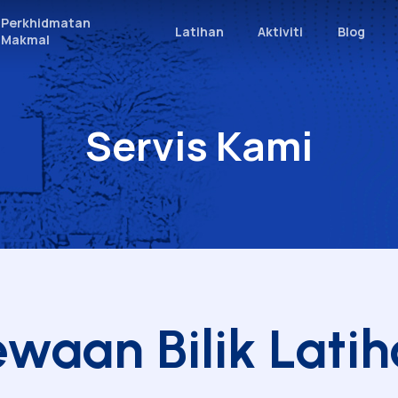
Perkhidmatan
Latihan
Aktiviti
Blog
Makmal
Servis Kami
i
Grana (Bilik Latihan)
Intron Ekson (Bilik Latihan)
engarah
Makmal Kimia
engurusan
Makmal Air
 Kami
Makmal DNA
EQ: Our Commitment to
Makmal Mikrob
ty
waan Bilik Lati