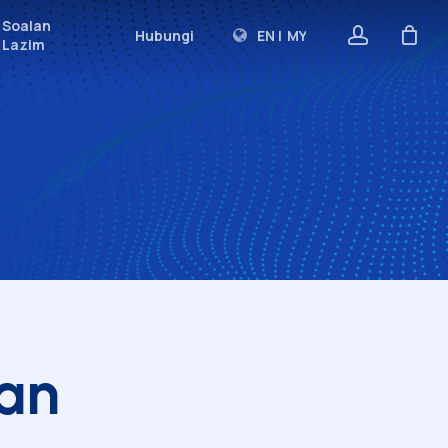
Soalan
account
Hubungi
EN
|
MY
Lazim
PERKHIDMATAN MAKMAL
Ujian Makmal Analitikal
Ujian Indeks Glisemik
Skim Diuji Oleh Unipeq
Sijil Kemahiran Malaysia (SKM)
AKADEMI LATIHAN
Kursus Profesional Jangka Pendek
Program Pensijilan
han
Program Antarabangsa
Perundingan